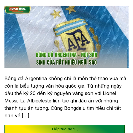
Bóng đá Argentina không chỉ là môn thể thao vua mà
còn là biểu tượng văn hóa quốc gia. Từ những ngày
đầu thế kỷ 20 đến kỷ nguyên vàng son với Lionel
Messi, La Albiceleste liên tục ghi dấu ấn với những
thành tựu ấn tượng. Cùng Bongdalu tìm hiểu chi tiết
hơn về […]
Tiếp tục đọc
→