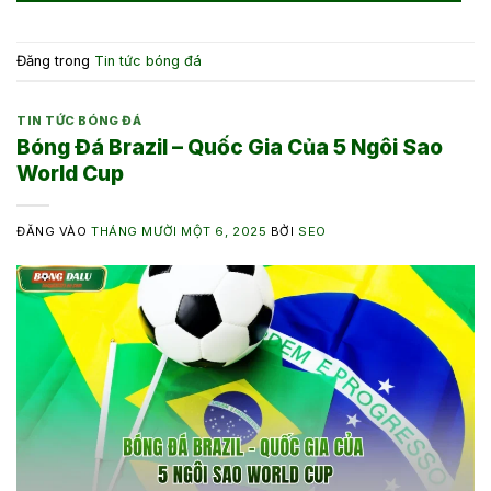
Đăng trong
Tin tức bóng đá
TIN TỨC BÓNG ĐÁ
Bóng Đá Brazil – Quốc Gia Của 5 Ngôi Sao
World Cup
ĐĂNG VÀO
THÁNG MƯỜI MỘT 6, 2025
BỞI
SEO