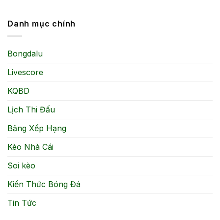
Danh mục chính
Bongdalu
Livescore
KQBD
Lịch Thi Đấu
Bảng Xếp Hạng
Kèo Nhà Cái
Soi kèo
Kiến Thức Bóng Đá
Tin Tức