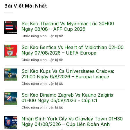
Bài Viết Mới Nhất
Soi Kèo Thailand Vs Myanmar Lúc 20H00
Ngày 08/08 – AFF Cup 2026
Chức năng bình luận bị tắt
ở
Soi
Kèo
Soi Kèo Benfica Vs Heart of Midlothian 02H00
Thailand
Ngày 07/08/2026 – UEFA Europa
Vs
Chức năng bình luận bị tắt
ở
Myanmar
Soi
Lúc
Kèo
Soi Kèo Kups Vs Cs Universitatea Craiova:
20H00
Benfica
Ngày
22h00 Ngày 6/8/2026 – Europa League
Vs
08/08
Chức năng bình luận bị tắt
ở
Heart
–
Soi
of
AFF
Kèo
Soi Kèo Dinamo Zagreb Vs Kauno Zalgiris
Midlothian
Cup
Kups
02H00
01H00 Ngày 05/08/2026 – Cúp C1
2026
Vs
Ngày
Chức năng bình luận bị tắt
ở
Cs
07/08/2026
Soi
Universitatea
–
Kèo
Nhận Định York City Vs Crawley Town 01H30
Craiova:
UEFA
Dinamo
22h00
Ngày 04/08/2026 – Cúp Liên Đoàn Anh
Europa
Zagreb
Ngày