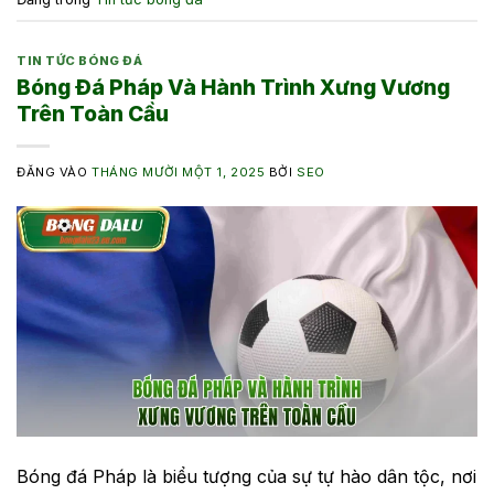
TIN TỨC BÓNG ĐÁ
Bóng Đá Pháp Và Hành Trình Xưng Vương
Trên Toàn Cầu
ĐĂNG VÀO
THÁNG MƯỜI MỘT 1, 2025
BỞI
SEO
Bóng đá Pháp là biểu tượng của sự tự hào dân tộc, nơi