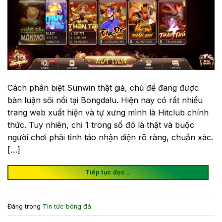
Cách phân biệt Sunwin thật giả, chủ đề đang được
bàn luận sôi nổi tại Bongdalu. Hiện nay có rất nhiều
trang web xuất hiện và tự xưng mình là Hitclub chính
thức. Tuy nhiên, chỉ 1 trong số đó là thật và buộc
người chơi phải tỉnh táo nhận diện rõ ràng, chuẩn xác.
[…]
Tiếp tục đọc
→
Đăng trong
Tin tức bóng đá