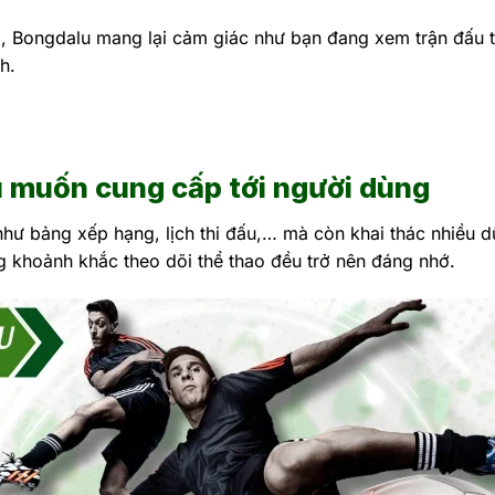
, Bongdalu mang lại cảm giác như bạn đang xem trận đấu tr
h.
 muốn cung cấp tới người dùng
hư bảng xếp hạng, lịch thi đấu,… mà còn khai thác nhiều dữ
g khoảnh khắc theo dõi thể thao đều trở nên đáng nhớ.