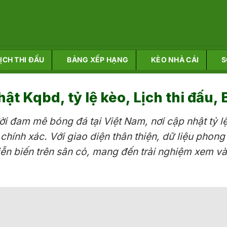
ỊCH THI ĐẤU
BẢNG XẾP HẠNG
KÈO NHÀ CÁI
S
ật Kqbd, tỷ lệ kèo, Lịch thi đấu
 đam mê bóng đá tại Việt Nam, nơi cập nhật tỷ lệ b
hính xác. Với giao diện thân thiện, dữ liệu phong
n biến trên sân cỏ, mang đến trải nghiệm xem và t
8
12/08
13/08
14/08
15/08