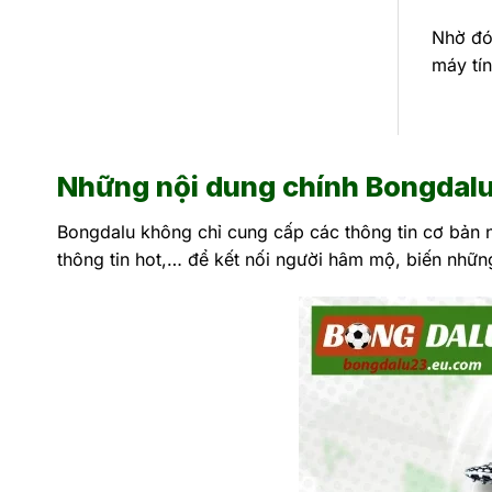
Nhờ đó
máy tín
Những nội dung chính Bongdalu
Bongdalu không chỉ cung cấp các thông tin cơ bản n
thông tin hot,… để kết nối người hâm mộ, biến nhữn