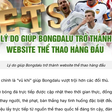
Lý do giúp Bongdalu trở thành website thể thao hàng đầu
chính là “vũ khí” giúp Bongdalu vượt trội hơn các đối thủ.
ệ bóng đá trực tiếp được cập nhật theo thời gian thực, đồng 
thay người, thẻ phạt, bàn thắng hay tình huống đặc biệt đều 
iệu lấy trực tiếp từ nguồn thể thao quốc tế đáng tin cậy, đả