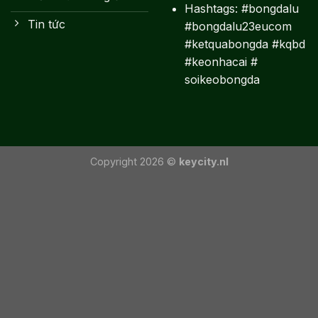
Hashtags: #bongdalu
Tin tức
#bongdalu23eucom
#ketquabongda #kqbd
#keonhacai #
soikeobongda
Copyright 2026 ©
keycity.nl