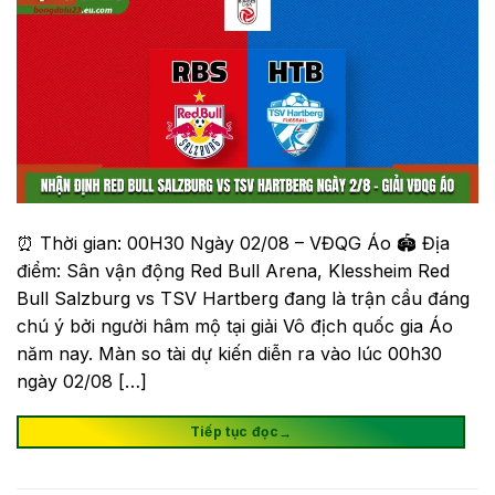
⏰ Thời gian: 00H30 Ngày 02/08 – VĐQG Áo 🏟️ Địa
điểm: Sân vận động Red Bull Arena, Klessheim Red
Bull Salzburg vs TSV Hartberg đang là trận cầu đáng
chú ý bởi người hâm mộ tại giải Vô địch quốc gia Áo
năm nay. Màn so tài dự kiến diễn ra vào lúc 00h30
ngày 02/08 […]
Tiếp tục đọc
→