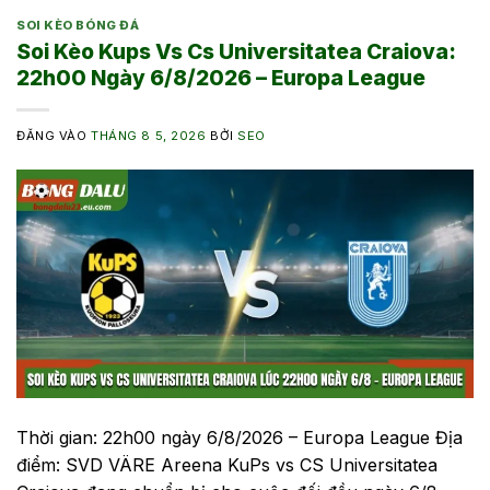
SOI KÈO BÓNG ĐÁ
Soi Kèo Kups Vs Cs Universitatea Craiova:
22h00 Ngày 6/8/2026 – Europa League
ĐĂNG VÀO
THÁNG 8 5, 2026
BỞI
SEO
Thời gian: 22h00 ngày 6/8/2026 – Europa League Địa
điểm: SVD VÄRE Areena KuPs vs CS Universitatea