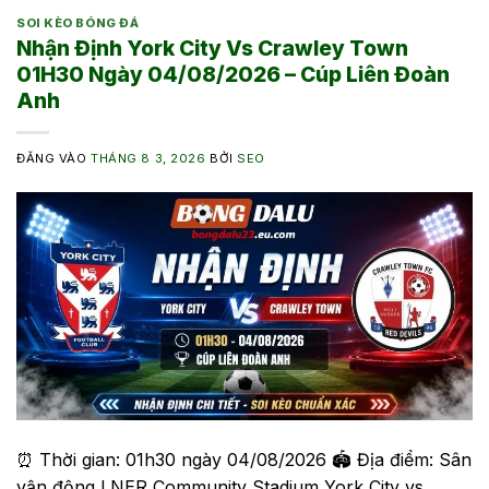
SOI KÈO BÓNG ĐÁ
Nhận Định York City Vs Crawley Town
01H30 Ngày 04/08/2026 – Cúp Liên Đoàn
Anh
ĐĂNG VÀO
THÁNG 8 3, 2026
BỞI
SEO
⏰ Thời gian: 01h30 ngày 04/08/2026 🏟️ Địa điểm: Sân
vận động LNER Community Stadium York City vs