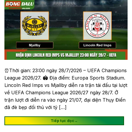
⏰Thời gian: 23:00 ngày 28/7/2026 – UEFA Champions
League 2026/27. 🏟️ Địa điểm: Europa Sports Stadium.
Lincoln Red Imps vs Mjallby diễn ra trận tái đấu tại lượt
về UEFA Champions League 2026/27 ngày 28/7. Ở
trận lượt đi diễn ra vào ngày 21/07, đại diện Thụy Điển
đã đè bẹp đối thủ với tỷ […]
Tiếp tục đọc
→