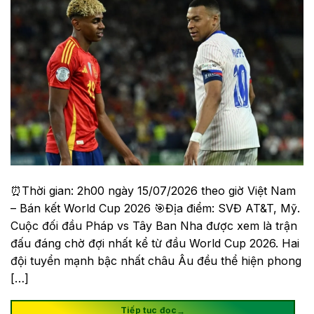
⏰Thời gian: 2h00 ngày 15/07/2026 theo giờ Việt Nam
– Bán kết World Cup 2026 🎯Địa điểm: SVĐ AT&T, Mỹ.
Cuộc đối đầu Pháp vs Tây Ban Nha được xem là trận
đấu đáng chờ đợi nhất kể từ đầu World Cup 2026. Hai
đội tuyển mạnh bậc nhất châu Âu đều thể hiện phong
[…]
Tiếp tục đọc
→