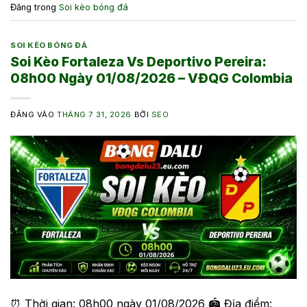
Đăng trong
Soi kèo bóng đá
SOI KÈO BÓNG ĐÁ
Soi Kèo Fortaleza Vs Deportivo Pereira:
08h00 Ngày 01/08/2026 – VĐQG Colombia
ĐĂNG VÀO
THÁNG 7 31, 2026
BỞI
SEO
⏰ Thời gian: 08h00 ngày 01/08/2026 🏟️ Địa điểm: