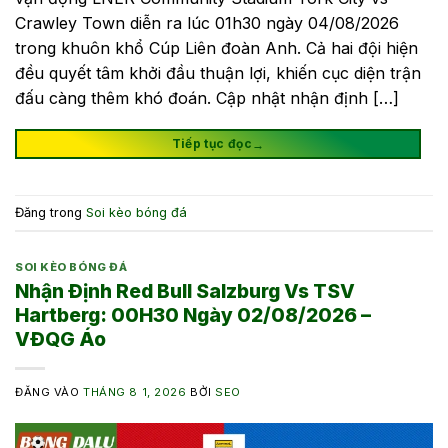
Crawley Town diễn ra lúc 01h30 ngày 04/08/2026
trong khuôn khổ Cúp Liên đoàn Anh. Cả hai đội hiện
đều quyết tâm khởi đầu thuận lợi, khiến cục diện trận
đấu càng thêm khó đoán. Cập nhật nhận định […]
Tiếp tục đọc
→
Đăng trong
Soi kèo bóng đá
SOI KÈO BÓNG ĐÁ
Nhận Định Red Bull Salzburg Vs TSV
Hartberg: 00H30 Ngày 02/08/2026 –
VĐQG Áo
ĐĂNG VÀO
THÁNG 8 1, 2026
BỞI
SEO