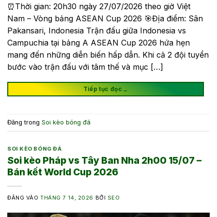
⏰Thời gian: 20h30 ngày 27/07/2026 theo giờ Việt
Nam – Vòng bảng ASEAN Cup 2026 🎯Địa điểm: Sân
Pakansari, Indonesia Trận đấu giữa Indonesia vs
Campuchia tại bảng A ASEAN Cup 2026 hứa hẹn
mang đến những diễn biến hấp dẫn. Khi cả 2 đội tuyển
bước vào trận đấu với tâm thế và mục […]
Tiếp tục đọc
→
Đăng trong
Soi kèo bóng đá
SOI KÈO BÓNG ĐÁ
Soi kèo Pháp vs Tây Ban Nha 2h00 15/07 –
Bán kết World Cup 2026
ĐĂNG VÀO
THÁNG 7 14, 2026
BỞI
SEO