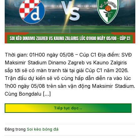
Thời gian: 01H00 ngày 05/08 – Cúp C1 Địa điểm: SVĐ
Maksimir Stadium Dinamo Zagreb vs Kauno Zalgiris
sắp tới sẽ có màn tranh tài tại giải Cúp C1 năm 2026.
Trận đấu dự kiến sẽ vô cùng hấp dẫn diễn ra vào lúc
1h00 ngày 05/08 trên sân vận động Maksimir Stadium.
Cùng Bongdalu […]
Tiếp tục đọc
→
Đăng trong
Soi kèo bóng đá