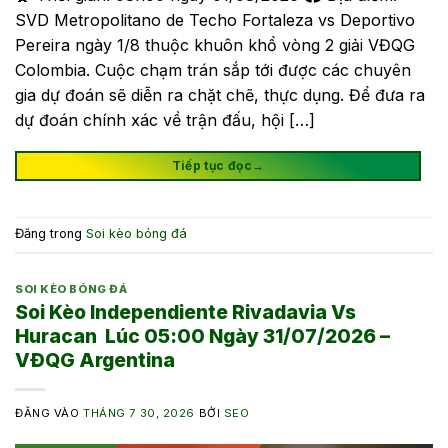
SVD Metropolitano de Techo Fortaleza vs Deportivo
Pereira ngày 1/8 thuộc khuôn khổ vòng 2 giải VĐQG
Colombia. Cuộc chạm trán sắp tới được các chuyên
gia dự đoán sẽ diễn ra chặt chẽ, thực dụng. Để đưa ra
dự đoán chính xác về trận đấu, hội […]
Tiếp tục đọc
→
Đăng trong
Soi kèo bóng đá
SOI KÈO BÓNG ĐÁ
Soi Kèo Independiente Rivadavia Vs
Huracan Lúc 05:00 Ngày 31/07/2026 –
VĐQG Argentina
ĐĂNG VÀO
THÁNG 7 30, 2026
BỞI
SEO