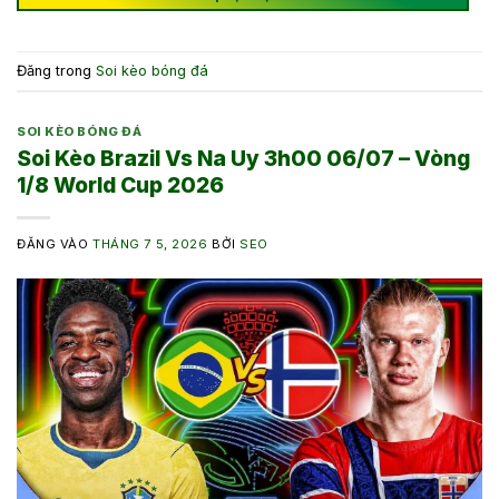
Đăng trong
Soi kèo bóng đá
SOI KÈO BÓNG ĐÁ
Soi Kèo Brazil Vs Na Uy 3h00 06/07 – Vòng
1/8 World Cup 2026
ĐĂNG VÀO
THÁNG 7 5, 2026
BỞI
SEO