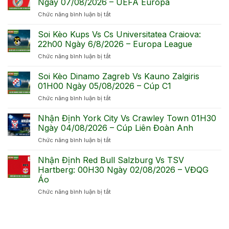
Ngày 07/08/2026 – UEFA Europa
Chức năng bình luận bị tắt
ở
Soi
Kèo
Soi Kèo Kups Vs Cs Universitatea Craiova:
Benfica
22h00 Ngày 6/8/2026 – Europa League
Vs
Chức năng bình luận bị tắt
ở
Heart
Soi
of
Kèo
Soi Kèo Dinamo Zagreb Vs Kauno Zalgiris
Midlothian
Kups
02H00
01H00 Ngày 05/08/2026 – Cúp C1
Vs
Ngày
Chức năng bình luận bị tắt
ở
Cs
07/08/2026
Soi
Universitatea
–
Kèo
Nhận Định York City Vs Crawley Town 01H30
Craiova:
UEFA
Dinamo
22h00
Ngày 04/08/2026 – Cúp Liên Đoàn Anh
Europa
Zagreb
Ngày
Chức năng bình luận bị tắt
ở
Vs
6/8/2026
Nhận
Kauno
–
Định
Nhận Định Red Bull Salzburg Vs TSV
Zalgiris
Europa
York
01H00
Hartberg: 00H30 Ngày 02/08/2026 – VĐQG
League
City
Ngày
Áo
Vs
05/08/2026
Chức năng bình luận bị tắt
ở
Crawley
–
Nhận
Town
Cúp
Định
01H30
C1
Red
Ngày
Bull
04/08/2026