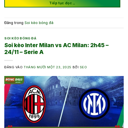
Tiếp tục đọc
→
Đăng trong
Soi kèo bóng đá
SOI KÈO BÓNG ĐÁ
Soi kèo Inter Milan vs AC Milan: 2h45 –
24/11 – Serie A
ĐĂNG VÀO
THÁNG MƯỜI MỘT 23, 2025
BỞI
SEO