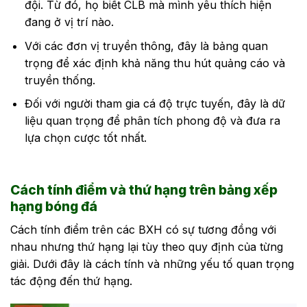
đội. Từ đó, họ biết CLB mà mình yêu thích hiện
đang ở vị trí nào.
Với các đơn vị truyền thông, đây là bảng quan
trọng để xác định khả năng thu hút quảng cáo và
truyền thống.
Đối với người tham gia cá độ trực tuyến, đây là dữ
liệu quan trọng để phân tích phong độ và đưa ra
lựa chọn cược tốt nhất.
Cách tính điểm và thứ hạng trên bảng xếp
hạng bóng đá
Cách tính điểm trên các BXH có sự tương đồng với
nhau nhưng thứ hạng lại tùy theo quy định của từng
giải. Dưới đây là cách tính và những yếu tố quan trọng
tác động đến thứ hạng.