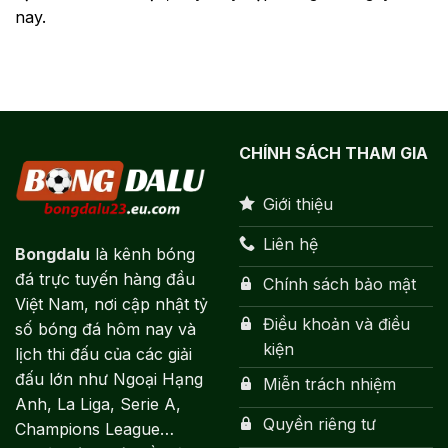
nay.
CHÍNH SÁCH THAM GIA
Giới thiệu
Liên hệ
Bongdalu
là kênh bóng
đá trực tuyến hàng đầu
Chính sách bảo mật
Việt Nam, nơi cập nhật tỷ
Điều khoản và điều
số bóng đá hôm nay và
kiện
lịch thi đấu của các giải
đấu lớn như Ngoại Hạng
Miễn trách nhiệm
Anh, La Liga, Serie A,
Quyền riêng tư
Champions League…