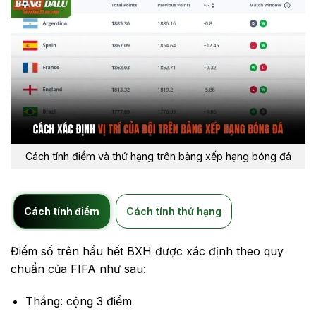
Cách tính điểm và thứ hạng trên bảng xếp hạng bóng đá
Cách tính điểm
Cách tính thứ hạng
Điểm số trên hầu hết BXH được xác định theo quy
chuẩn của FIFA như sau:
Thắng: cộng 3 điểm