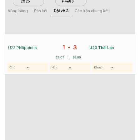
2025
Five88
Vòng bảng
Bán kết
Đội về 3
Các trận chung kết
1 -
3
U23 Philippines
U23 Thái Lan
28-07
|
19:00
-
-
-