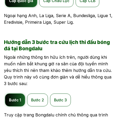
Cấp quốc gia
Cấp Châu Lục
Cấp CLB
Ngoại hạng Anh, La Liga, Serie A, Bundesliga, Ligue 1,
Eredivisie, Primeira Liga, Super Lig.
Hướng dẫn 3 bước tra cứu lịch thi đấu bóng
đá tại Bongdalu
Ngoài những thông tin hữu ích trên, người dùng khi
muốn nắm bắt khung giờ ra sân của đội tuyển mình
yêu thích thì nên tham khảo thêm hướng dẫn tra cứu.
Quy trình này vô cùng đơn giản và dễ hiểu thông qua
3 bước sau:
Bước 1
Bước 2
Bước 3
Truy cập trang Bongdalu chính chủ thông qua trình