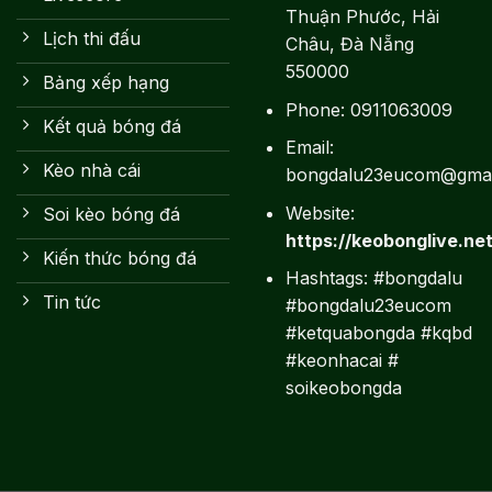
Thuận Phước, Hải
Lịch thi đấu
Châu, Đà Nẵng
550000
Bảng xếp hạng
Phone: 0911063009
Kết quả bóng đá
Email:
Kèo nhà cái
bongdalu23eucom@gmai
Website:
Soi kèo bóng đá
https://keobonglive.net
Kiến thức bóng đá
Hashtags: #bongdalu
Tin tức
#bongdalu23eucom
#ketquabongda #kqbd
#keonhacai #
soikeobongda