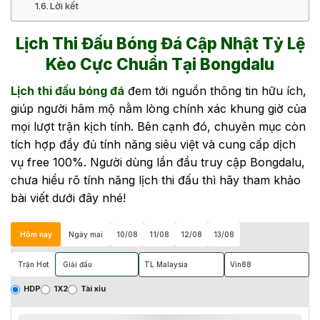
Lời kết
Lịch Thi Đấu Bóng Đá Cập Nhật Tỷ Lệ
Kèo Cực Chuẩn Tại Bongdalu
Lịch thi đấu bóng đá
đem tới nguồn thông tin hữu ích,
giúp người hâm mộ nằm lòng chính xác khung giờ của
mọi lượt trận kịch tính. Bên cạnh đó, chuyên mục còn
tích hợp đầy đủ tính năng siêu việt và cung cấp dịch
vụ free 100%. Người dùng lần đầu truy cập Bongdalu,
chưa hiểu rõ tính năng lịch thi đấu thì hãy tham khảo
bài viết dưới đây nhé!
Hôm nay
Ngày mai
10/08
11/08
12/08
13/08
Trận Hot
TL Malaysia
Vin88
Giải đấu
HDP
1X2
Tài xỉu