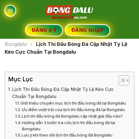
Bỏ
qua
nội
dung
ĐĂNG NHẬP
ĐĂNG KÝ
Bongdalu
»
Lịch Thi Đấu Bóng Đá Cập Nhật Tỷ Lệ
Kèo Cực Chuẩn Tại Bongdalu
Mục Lục
Lịch Thi Đấu Bóng Đá Cập Nhật Tỷ Lệ Kèo Cực
Chuẩn Tại Bongdalu
Giới thiệu chuyên mục lịch thi đấu bóng đá tại Bongdalu
Ưu điểm vượt trội của lịch thi đấu bóng đá tại Bongdalu
Lịch thi đấu bóng đá Bongdalu cập nhật giải đấu nào?
Hướng dẫn 3 bước tra cứu lịch thi đấu bóng đá tại
Bongdalu
Lưu ý khi theo dõi lịch thi đấu bóng đá Bongdalu