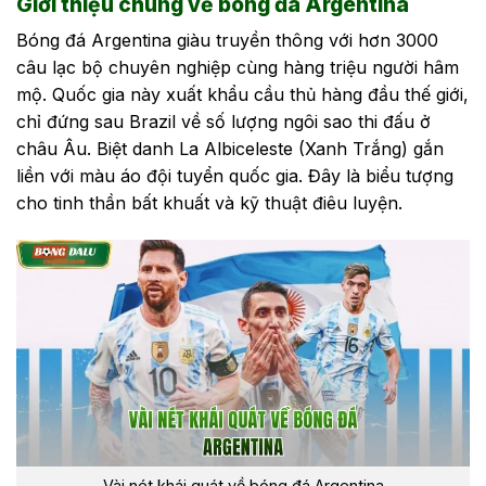
Giới thiệu chung về bóng đá Argentina
Bóng đá Argentina giàu truyền thông với hơn 3000
câu lạc bộ chuyên nghiệp cùng hàng triệu người hâm
mộ. Quốc gia này xuất khẩu cầu thủ hàng đầu thế giới,
chỉ đứng sau Brazil về số lượng ngôi sao thi đấu ở
châu Âu. Biệt danh La Albiceleste (Xanh Trắng) gắn
liền với màu áo đội tuyển quốc gia. Đây là biểu tượng
cho tinh thần bất khuất và kỹ thuật điêu luyện.
Vài nét khái quát về bóng đá Argentina