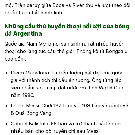
mộ. Trận derby giữa Boca vs River thu về lượt theo dõi
nhiều bậc nhất hành tinh.
Những cầu thủ huyền thoại nổi bật của bóng
đá Argentina
Quốc gia Nam Mỹ là nơi sản sinh ra rất nhiều huyền
thoại cho làng túc cầu thế giới. Thống kê từ Bongdalu
bao gồm:
Diego Maradona: Là biểu tượng bất diệt của quốc
gia với thành tích thi đấu ấn tượng. Ông từng lập
siêu phẩm solo giúp đất nước vô địch World Cup
năm 1986.
Lionel Messi: Chơi 187 trận với 109 bàn và giành về
8 Quả Bóng Vàng.
Gabriel Batistuta: 56 bàn và trở thành cái tên ghi
nhiều bàn cho đội tuyển chỉ sau Messi.