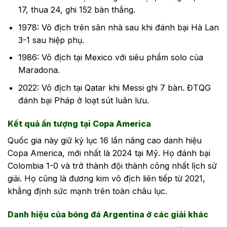
17, thua 24, ghi 152 bàn thắng.
1978: Vô địch trên sân nhà sau khi đánh bại Hà Lan
3-1 sau hiệp phụ.
1986: Vô địch tại Mexico với siêu phẩm solo của
Maradona.
2022: Vô địch tại Qatar khi Messi ghi 7 bàn. ĐTQG
đánh bại Pháp ở loạt sút luân lưu.
Kết quả ấn tượng tại Copa America
Quốc gia này giữ kỷ lục 16 lần nâng cao danh hiệu
Copa America, mới nhất là 2024 tại Mỹ. Họ đánh bại
Colombia 1-0 và trở thành đội thành công nhất lịch sử
giải. Họ cũng là đương kim vô địch liên tiếp từ 2021,
khẳng định sức mạnh trên toàn châu lục.
Danh hiệu của bóng đá Argentina ở các giải khác