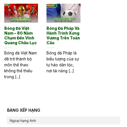
Bóng Đá Việt
Bóng Đá Pháp Và
Nam – 80 Năm
Hành Trình Xưng
Chạm Đến Vinh
Vương Trên Toàn
Quang Châu Lục
Cầu
Bóng đá Việt Nam
Bóng đá Pháp là
đã trở thành bộ
biểu tượng của sự
môn thể thao
tự hào dân tộc,
không thể thiếu
nơi tài năng [...]
trong [...]
BẢNG XẾP HẠNG
Ngoại hạng Anh