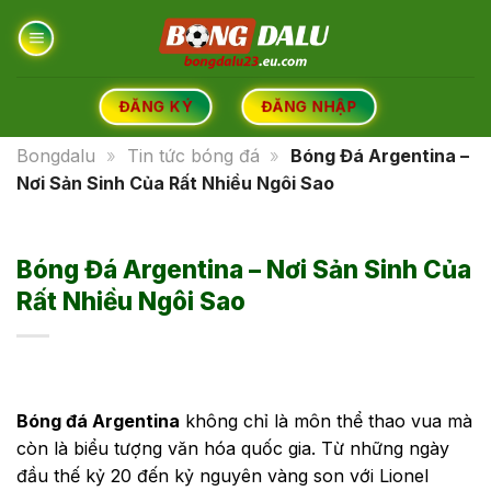
Bỏ
qua
nội
dung
ĐĂNG NHẬP
ĐĂNG KÝ
Bongdalu
»
Tin tức bóng đá
»
Bóng Đá Argentina –
Nơi Sản Sinh Của Rất Nhiều Ngôi Sao
Bóng Đá Argentina – Nơi Sản Sinh Của
Rất Nhiều Ngôi Sao
Bóng đá Argentina
không chỉ là môn thể thao vua mà
còn là biểu tượng văn hóa quốc gia. Từ những ngày
đầu thế kỷ 20 đến kỷ nguyên vàng son với Lionel