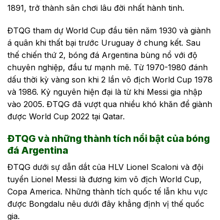
1891, trở thành sân chơi lâu đời nhất hành tinh.
ĐTQG tham dự World Cup đầu tiên năm 1930 và giành
á quân khi thất bại trước Uruguay ở chung kết. Sau
thế chiến thứ 2, bóng đá Argentina bùng nổ với độ
chuyên nghiệp, đầu tư mạnh mẽ. Từ 1970-1980 đánh
dấu thời kỳ vàng son khi 2 lần vô địch World Cup 1978
và 1986. Kỷ nguyên hiện đại là từ khi Messi gia nhập
vào 2005. ĐTQG đã vượt qua nhiều khó khăn để giành
được World Cup 2022 tại Qatar.
ĐTQG và những thành tích nổi bật của bóng
đá Argentina
ĐTQG dưới sự dẫn dắt của HLV Lionel Scaloni và đội
tuyển Lionel Messi là đương kim vô địch World Cup,
Copa America. Những thành tích quốc tế lẫn khu vực
được Bongdalu nêu dưới đây khẳng định vị thế quốc
gia.