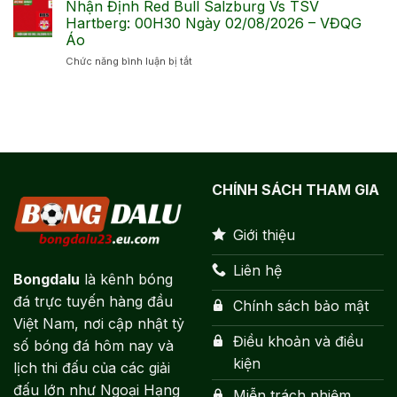
Định
Nhận Định Red Bull Salzburg Vs TSV
Zalgiris
Europa
York
01H00
Hartberg: 00H30 Ngày 02/08/2026 – VĐQG
League
City
Ngày
Áo
Vs
05/08/2026
Chức năng bình luận bị tắt
ở
Crawley
–
Nhận
Town
Cúp
Định
01H30
C1
Red
Ngày
Bull
04/08/2026
Salzburg
–
Vs
Cúp
TSV
Liên
Hartberg:
Đoàn
CHÍNH SÁCH THAM GIA
00H30
Anh
Ngày
02/08/2026
Giới thiệu
–
VĐQG
Liên hệ
Áo
Bongdalu
là kênh bóng
đá trực tuyến hàng đầu
Chính sách bảo mật
Việt Nam, nơi cập nhật tỷ
Điều khoản và điều
số bóng đá hôm nay và
kiện
lịch thi đấu của các giải
đấu lớn như Ngoại Hạng
Miễn trách nhiệm