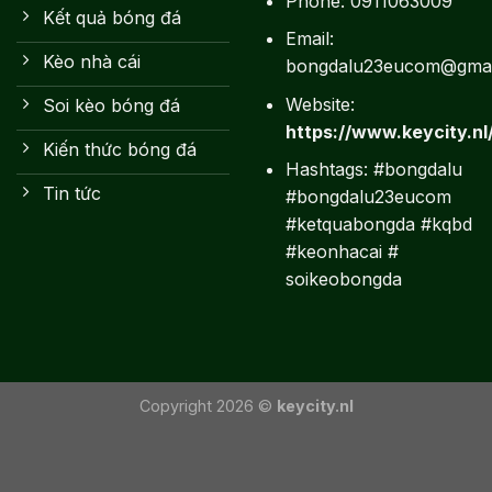
Phone: 0911063009
Kết quả bóng đá
Email:
Kèo nhà cái
bongdalu23eucom@gmai
Website:
Soi kèo bóng đá
https://www.keycity.nl
Kiến thức bóng đá
Hashtags: #bongdalu
Tin tức
#bongdalu23eucom
#ketquabongda #kqbd
#keonhacai #
soikeobongda
Copyright 2026 ©
keycity.nl